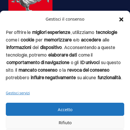
Gestisci il consenso
Per offrire le
migliori esperienze
, utilizziamo
tecnologie
come i
cookie
per
memorizzare
e/o
accedere
alle
Il portale
argentarioturismo.it, il Brand Argentario, il Fumetto
informazioni
del
dispositivo
. Acconsentendo a queste
Presidios, i totem interattivi, il progetto delle strutture accessorie
tecnologie, potremo
elaborare dati
come il
alla fruizione e valorizzazione dei percorsi tematici esistenti nel
comportamento di navigazione
o gli
ID univoci
su questo
territorio
fanno parte di un articolato progetto di valorizzazione
sito. Il
mancato consenso
o la
revoca del consenso
denominato
Experience the landscape – verso il turismo del terzo
potrebbero
influire negativamente
su alcune
funzionalità
.
millennio
, finanziato dalla Regione Toscana con il fondo per la
montagna 2020 – D.D.N.23476 del 15/12/2021 – CUP
Gestisci servizi
D19J21021220006.
Accetto
Rifiuto
© Copyright 2026 – Comune Monte Argentario – Codice