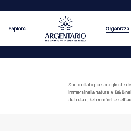
Esplora
Organizza
Scopri il lato più accogliente d
immersi nella natura
e
B&B nei 
del
relax
, del
comfort
e dell’
au