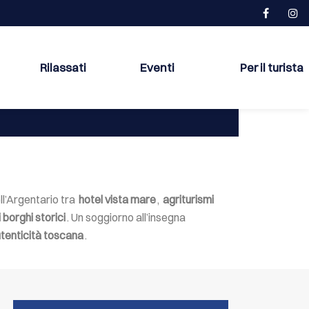
Rilassati
Eventi
Per il turista
ell’Argentario tra
hotel vista mare
,
agriturismi
borghi storici
. Un soggiorno all’insegna
tenticità toscana
.