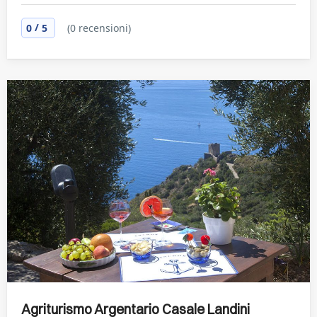
/
0
5
(0 recensioni)
Agriturismo Argentario Casale Landini