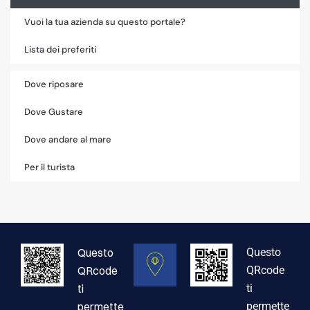
Vuoi la tua azienda su questo portale?
Lista dei preferiti
Dove riposare
Dove Gustare
Dove andare al mare
Per il turista
Questo
Questo
QRcode
QRcode
ti
ti
permette
permette