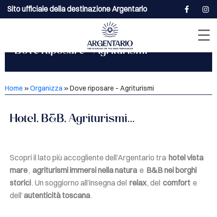
Sito ufficiale della destinazione Argentario
Dove Riposare - Agriturismi
Home
»
Organizza
»
Dove riposare – Agriturismi
Hotel, B&B, Agriturismi...
Scopri il lato più accogliente dell’Argentario tra
hotel vista
mare
,
agriturismi immersi nella natura
e
B&B nei borghi
storici
. Un soggiorno all’insegna del
relax
, del
comfort
e
dell’
autenticità toscana
.