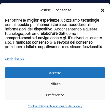
Gestisci il consenso
Il portale
argentarioturismo.it, il Brand Argentario, il Fumetto
Per offrire le
migliori esperienze
, utilizziamo
tecnologie
Presidios, i totem interattivi, il progetto delle strutture accessorie
come i
cookie
per
memorizzare
e/o
accedere
alle
informazioni
del
dispositivo
. Acconsentendo a queste
alla fruizione e valorizzazione dei percorsi tematici esistenti nel
tecnologie, potremo
elaborare dati
come il
territorio
fanno parte di un articolato progetto di valorizzazione
comportamento di navigazione
o gli
ID univoci
su questo
sito. Il
mancato consenso
o la
revoca del consenso
denominato
Experience the landscape – verso il turismo del terzo
potrebbero
influire negativamente
su alcune
funzionalità
.
millennio
, finanziato dalla Regione Toscana con il fondo per la
montagna 2020 – D.D.N.23476 del 15/12/2021 – CUP
Gestisci servizi
D19J21021220006.
Accetto
Rifiuto
© Copyright 2026 – Comune Monte Argentario – Codice
fiscale / Partita Iva: 00124360538 – Portale progettato e
Preferenze
realizzato da Studio Ecista srls
Cookie Policy
Dichiarazione sulla Privacy
Italiano