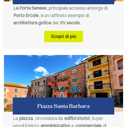
La Porta Senese
, principale accesso al borgo di
Porto Ercole
, è un raffinato esempio di
architettura gotica
del
XV secolo
.
Scopri di più
Piazza Santa Barbara
La
piazza
, circondata da
edifici storici
, fu per
secoli il fulcro
amministrativo
e
commerciale
di