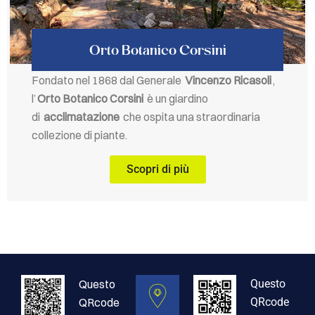
Orto Botanico Corsini
Fondato nel 1868 dal Generale
Vincenzo Ricasoli
,
l’
Orto Botanico Corsini
è un giardino
di
acclimatazione
che ospita una straordinaria
collezione di piante.
Scopri di più
Questo
Questo
QRcode
QRcode