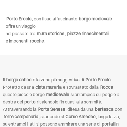
Porto Ercole
, con il suo affascinante
borgo medievale
,
offre un viaggio
nel passato tra
mura storiche
,
piazze rinascimentali
e imponenti
rocche
.
Il
borgo antico
è la zona più suggestiva di
Porto Ercole
.
Protetto da una
cinta muraria
e sovrastato dalla
Rocca
,
questo piccolo borgo
medioevale
si arrampica sul poggio a
destra del
porto
risalendolo fin quasi alla sommità.
Attraversando la
Porta Senese
, difesa da una
bertesca
con
torre campanaria
, si accede al
Corso Amedeo
, lungo la via,
su entrambi i lati, si possono ammirare una serie di
portali in