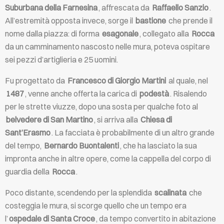
Suburbana della Farnesina
, affrescata da
Raffaello Sanzio
.
All’estremità opposta invece, sorge il
bastione
che prende il
nome dalla piazza: di forma
esagonale
, collegato alla
Rocca
da un camminamento nascosto nelle mura, poteva ospitare
sei pezzi d’artiglieria e 25 uomini.
Fu progettato da
Francesco di Giorgio Martini
al quale, nel
1487
, venne anche offerta la carica di
podestà
. Risalendo
per le strette viuzze, dopo una sosta per qualche foto al
belvedere di San Martino
, si arriva alla
Chiesa di
Sant’Erasmo
. La facciata è probabilmente di un altro grande
del tempo,
Bernardo Buontalenti
, che ha lasciato la sua
impronta anche in altre opere, come la cappella del corpo di
guardia della
Rocca
.
Poco distante, scendendo per la splendida
scalinata
che
costeggia le mura, si scorge quello che un tempo era
l’
ospedale di Santa Croce
, da tempo convertito in abitazione