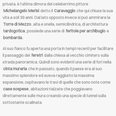
privata, è l’ultima dimora del celeberrimo pittore
Michelangelo Merisi
detto il
Caravaggio
che qui chiuse la sua
vita a soli 39 anni. Dal lato opposto invece si può ammirare la
Torre di Mezzo
, alta e snella, semicilindrica, di architettura
tardogotica
, possiede una serie di
feritoie per archibugio
e
bombarda
.
Al suo fianco fu aperta una porta in tempi recenti per facilitare
il passaggio dei
feretri
dalla chiesa al vecchio cimitero sulla
strada panoramica. Quindi sono evidenti una serie di fori nella
cinta muraria
che in passato, quando il paese era al suo
massimo splendore ed aveva raggiunto la massima
espansione, ospitavano le travi di quelle che sono note come
case sospese
, abitazioni rialzate che poggiavano
direttamente sulle mura creando una specie di tunnel sulla
sottostante scalinata.