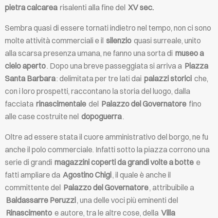
pietra calcarea
risalenti alla fine del
XV sec.
Sembra quasi di essere tornati indietro nel tempo, non ci sono
molte attività commerciali e il
silenzio
quasi surreale, unito
alla scarsa presenza umana, ne fanno una sorta di
museo a
cielo aperto
. Dopo una breve passeggiata si arriva a
Piazza
Santa Barbara
: delimitata per tre lati dai
palazzi storici
che,
con i loro prospetti, raccontano la storia del luogo, dalla
facciata
rinascimentale
del
Palazzo del Governatore
fino
alle case costruite nel
dopoguerra
.
Oltre ad essere stata il cuore amministrativo del borgo, ne fu
anche il polo commerciale. Infatti sotto la piazza corrono una
serie di grandi
magazzini coperti da grandi volte a botte
e
fatti ampliare da
Agostino Chigi
, il quale è anche il
committente del
Palazzo del Governatore
, attribuibile a
Baldassarre Peruzzi
, una delle voci più eminenti del
Rinascimento
e autore, tra le altre cose, della
Villa