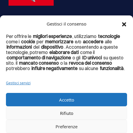
Gestisci il consenso
Il portale
argentarioturismo.it, il Brand Argentario, il Fumetto
Per offrire le
migliori esperienze
, utilizziamo
tecnologie
Presidios, i totem interattivi, il progetto delle strutture accessorie
come i
cookie
per
memorizzare
e/o
accedere
alle
informazioni
del
dispositivo
. Acconsentendo a queste
alla fruizione e valorizzazione dei percorsi tematici esistenti nel
tecnologie, potremo
elaborare dati
come il
territorio
fanno parte di un articolato progetto di valorizzazione
comportamento di navigazione
o gli
ID univoci
su questo
sito. Il
mancato consenso
o la
revoca del consenso
denominato
Experience the landscape – verso il turismo del terzo
potrebbero
influire negativamente
su alcune
funzionalità
.
millennio
, finanziato dalla Regione Toscana con il fondo per la
montagna 2020 – D.D.N.23476 del 15/12/2021 – CUP
Gestisci servizi
D19J21021220006.
Accetto
Rifiuto
© Copyright 2026 – Comune Monte Argentario – Codice
fiscale / Partita Iva: 00124360538 – Portale progettato e
Preferenze