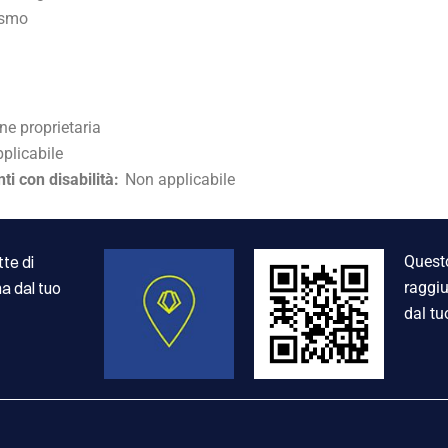
rismo
 proprietaria
plicabile
i con disabilità:
Non applicabile
te di
Questo
a dal tuo
raggiu
dal tu