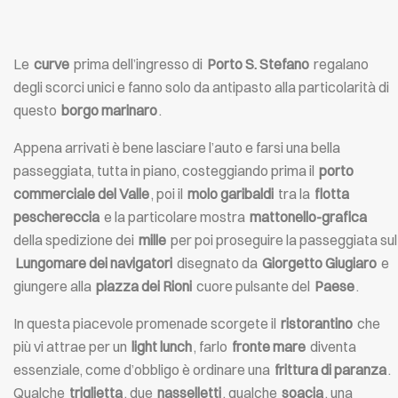
Le
curve
prima dell’ingresso di
Porto S. Stefano
regalano
degli scorci unici e fanno solo da antipasto alla particolarità di
questo
borgo marinaro
.
Appena arrivati è bene lasciare l’auto e farsi una bella
passeggiata, tutta in piano, costeggiando prima il
porto
commerciale del Valle
, poi il
molo garibaldi
tra la
flotta
peschereccia
e la particolare mostra
mattonello-grafica
della spedizione dei
mille
per poi proseguire la passeggiata sul
Lungomare dei navigatori
disegnato da
Giorgetto Giugiaro
e
giungere alla
piazza dei Rioni
cuore pulsante del
Paese
.
In questa piacevole promenade scorgete il
ristorantino
che
più vi attrae per un
light lunch
, farlo
fronte mare
diventa
essenziale, come d’obbligo è ordinare una
frittura di paranza
.
Qualche
triglietta
, due
nasselletti
, qualche
soacia
, una