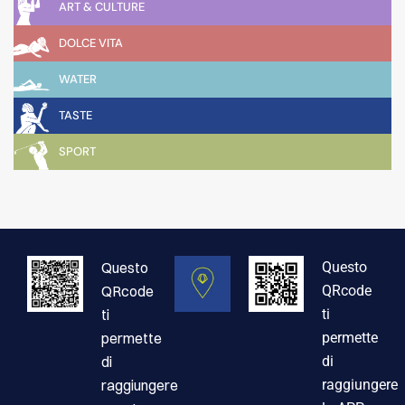
ART & CULTURE
DOLCE VITA
WATER
TASTE
SPORT
Questo
Questo
QRcode
QRcode
ti
ti
permette
permette
di
di
raggiungere
raggiungere