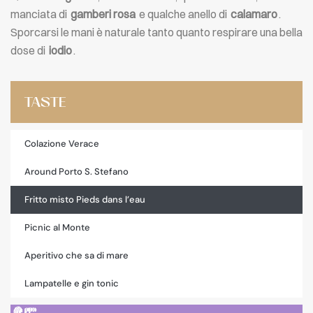
manciata di
gamberi rosa
e qualche anello di
calamaro
.
Sporcarsi le mani è naturale tanto quanto respirare una bella
dose di
iodio
.
TASTE
Colazione Verace
Around Porto S. Stefano
Fritto misto Pieds dans l’eau
Picnic al Monte
Aperitivo che sa di mare
Lampatelle e gin tonic