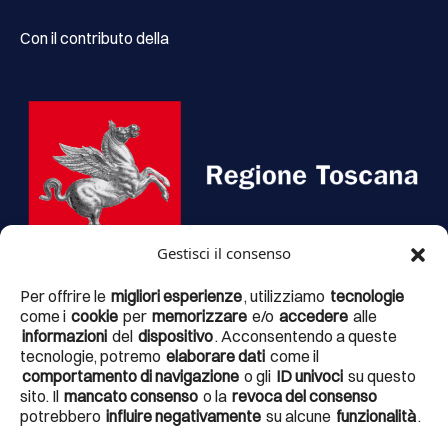
Con il contributo della
Gestisci il consenso
Per offrire le
migliori esperienze
, utilizziamo
tecnologie
come i
cookie
per
memorizzare
e/o
accedere
alle
informazioni
del
dispositivo
. Acconsentendo a queste
Il portale
argentarioturismo.it, il Brand Argentario, il
tecnologie, potremo
elaborare dati
come il
Fumetto Presidios, i totem interattivi, il progetto delle
comportamento di navigazione
o gli
ID univoci
su questo
strutture accessorie alla fruizione e valorizzazione dei
sito. Il
mancato consenso
o la
revoca del consenso
percorsi tematici esistenti nel territorio
fanno parte di un
potrebbero
influire negativamente
su alcune
funzionalità
.
articolato progetto di valorizzazione denominato
Experience the landscape – verso il turismo del terzo