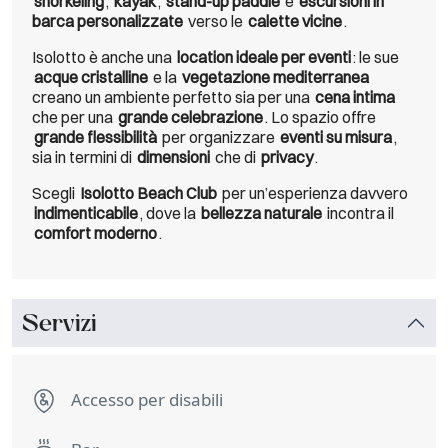
snorkeling
,
kayak
,
stand-up paddle
e
escursioni in
barca personalizzate
verso le
calette vicine
.
Isolotto è anche una
location ideale per eventi
: le sue
acque cristalline
e la
vegetazione mediterranea
creano un ambiente perfetto sia per una
cena intima
che per una
grande celebrazione
. Lo spazio offre
grande flessibilità
per organizzare
eventi su misura
,
sia in termini di
dimensioni
che di
privacy
.
Scegli
Isolotto Beach Club
per un’esperienza davvero
indimenticabile
, dove la
bellezza naturale
incontra il
comfort moderno
.
Servizi
Accesso per disabili