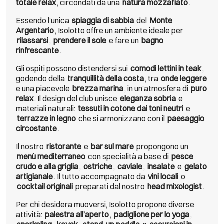
totale relax
, circondati da una
natura mozzafiato
.
Essendo l’unica
spiaggia di sabbia
del
Monte
Argentario
, Isolotto offre un ambiente ideale per
rilassarsi
,
prendere il sole
e fare un
bagno
rinfrescante
.
Gli ospiti possono distendersi sui
comodi lettini in teak
,
godendo della
tranquillità della costa
, tra
onde leggere
e una piacevole
brezza marina
, in un’atmosfera di
puro
relax
. Il design del club unisce
eleganza sobria
e
materiali naturali:
tessuti in cotone dai toni neutri
e
terrazze in legno
che si armonizzano con il
paesaggio
circostante
.
Il nostro
ristorante
e
bar sul mare
propongono un
menù mediterraneo
con specialità a base di
pesce
crudo e alla griglia
,
ostriche
,
caviale
,
insalate
e
gelato
artigianale
. Il tutto accompagnato da
vini locali
o
cocktail originali
preparati dal nostro
head mixologist
.
Per chi desidera muoversi, Isolotto propone diverse
attività:
palestra all’aperto
,
padiglione per lo yoga
,