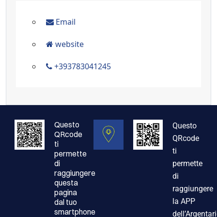
Email:
Email
Sito
website
web:
Telefono:
+393783041245
Questo
Questo
QRcode
QRcode
ti
ti
permette
di
permette
raggiungere
di
questa
raggiungere
pagina
la APP
dal tuo
smartphone
dell’Argentar