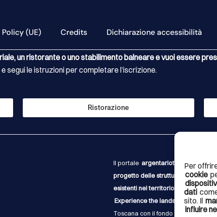
 Policy (UE)
Credits
Dichiarazione accessibilità
riale, un ristorante o uno stabilimento balneare e vuoi essere pr
 e segui le istruzioni per completare l’iscrizione.
Ristorazione
Il portale
argentarioturismo.it, il Bra
Per offrir
cookie
p
progetto delle strutture accessorie 
dispositi
esistenti nel territorio
fanno parte di
dati
come
sito. Il
ma
Experience the landscape – verso il
influire 
Toscana con il fondo per la montag