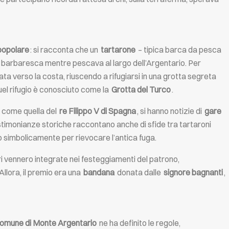
popolare
: si racconta che un
tartarone
– tipica barca da pesca
a barbaresca mentre pescava al largo dell’Argentario. Per
rata verso la costa, riuscendo a rifugiarsi in una grotta segreta
quel rifugio è conosciuto come la
Grotta del Turco
.
ali come quella del
re Filippo V di Spagna
, si hanno notizie di
gare
imonianze storiche raccontano anche di sfide tra tartaroni
no simbolicamente per rievocare l’antica fuga.
i vennero integrate nei festeggiamenti del patrono,
llora, il premio era una
bandana
donata dalle
signore bagnanti
,
omune di Monte Argentario
ne ha definito le regole,