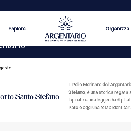
Esplora
Organizza
entario
 agosto
Il
Palio Marinaro dell’Argentari
Stefano
, è una storica regata 
Porto Santo Stefano
Ispirato a una leggenda di pirati
Palio è oggi una festa identita