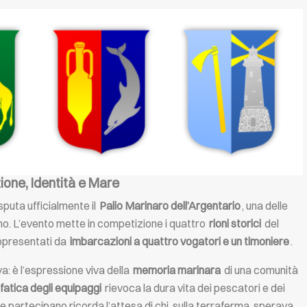
zione, Identità e Mare
disputa ufficialmente il
Palio Marinaro dell’Argentario
, una delle
eno. L’evento mette in competizione i quattro
rioni storici
del
ppresentati da
imbarcazioni a quattro vogatori e un timoniere
.
: è l’espressione viva della
memoria marinara
di una comunità
fatica degli equipaggi
rievoca la dura vita dei pescatori e dei
e partecipano ricorda l’attesa di chi, sulla terraferma, sperava