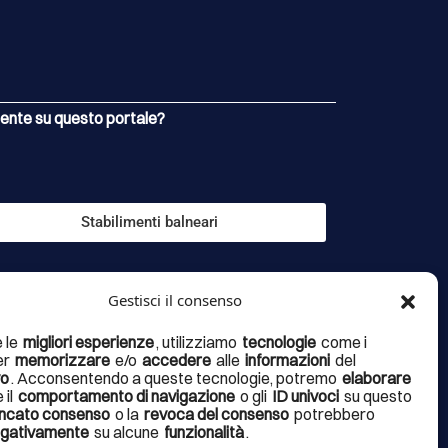
esente su questo portale?
Stabilimenti balneari
Gestisci il consenso
nd Argentario, il Fumetto Presidios, i totem interattivi, il
e le
migliori esperienze
, utilizziamo
tecnologie
come i
er
memorizzare
e/o
accedere
alle
informazioni
del
alla fruizione e valorizzazione dei percorsi tematici
vo
. Acconsentendo a queste tecnologie, potremo
elaborare
 un articolato progetto di valorizzazione denominato
 il
comportamento di navigazione
o gli
ID univoci
su questo
ncato consenso
o la
revoca del consenso
potrebbero
 turismo del terzo millennio
, finanziato dalla Regione
negativamente
su alcune
funzionalità
.
na 2020 – D.D.N.23476 del 15/12/2021 – CUP