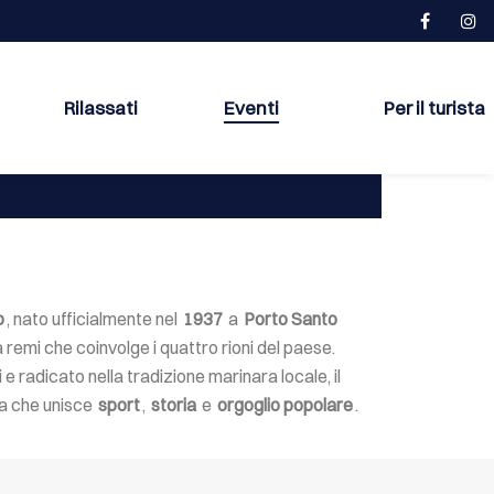
Rilassati
Eventi
Per il turista
o
, nato ufficialmente nel
1937
a
Porto Santo
a remi che coinvolge i quattro rioni del paese.
 e radicato nella tradizione marinara locale, il
ria che unisce
sport
,
storia
e
orgoglio popolare
.