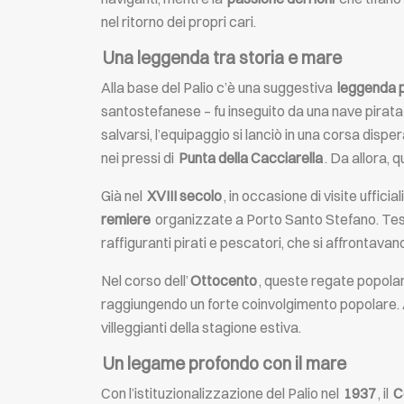
nel ritorno dei propri cari.
Una leggenda tra storia e mare
Alla base del Palio c’è una suggestiva
leggenda 
santostefanese – fu inseguito da una nave pirat
salvarsi, l’equipaggio si lanciò in una corsa dispe
nei pressi di
Punta della Cacciarella
. Da allora, 
Già nel
XVIII secolo
, in occasione di visite uffici
remiere
organizzate a Porto Santo Stefano. Test
raffiguranti pirati e pescatori, che si affrontava
Nel corso dell’
Ottocento
, queste regate popolar
raggiungendo un forte coinvolgimento popolare. A
villeggianti della stagione estiva.
Un legame profondo con il mare
Con l’istituzionalizzazione del Palio nel
1937
, il
C