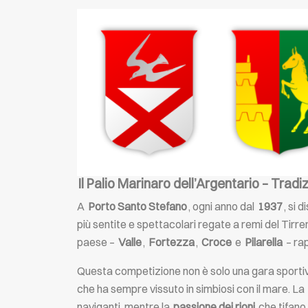
Il Palio Marinaro dell’Argentario – Tradi
A
Porto Santo Stefano
, ogni anno dal
1937
, si 
più sentite e spettacolari regate a remi del Tirr
paese –
Valle
,
Fortezza
,
Croce
e
Pilarella
– ra
Questa competizione non è solo una gara sportiva
che ha sempre vissuto in simbiosi con il mare. La
naviganti, mentre la
passione dei rioni
che tifano 